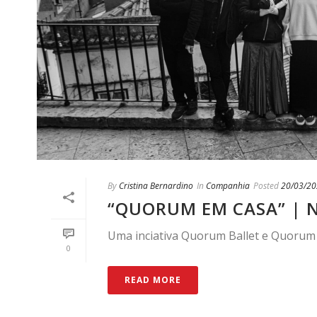
By
Cristina Bernardino
In
Companhia
Posted
20/03/2
“QUORUM EM CASA” | 
Uma inciativa Quorum Ballet e Quoru
0
READ MORE