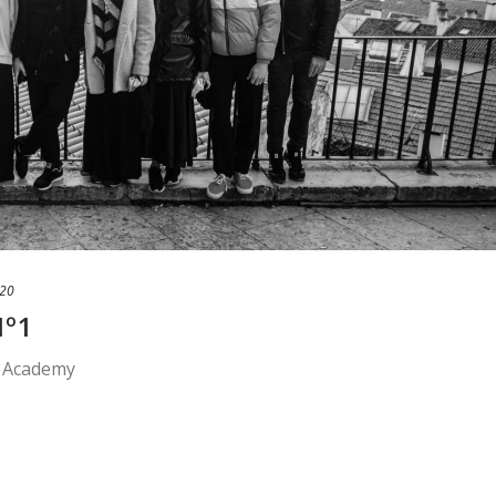
020
Nº1
m Academy