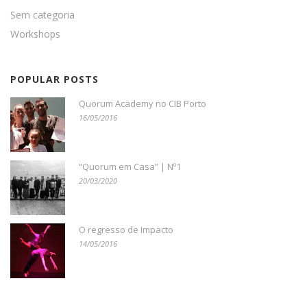
Sem categoria
Workshops
POPULAR POSTS
Quorum Academy no CIB Porto
16/05/2016
“Quorum em Casa” | Nº1
20/03/2020
O regresso de Impacto
14/05/2016