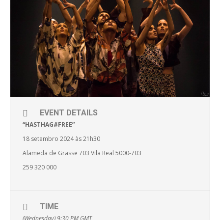
EVENT DETAILS
“HASTHAG#FREE”
18 setembro 2024 às 21h30
Alameda de Grasse 703 Vila Real 5000-703
259 320 000
TIME
(Wednesday) 9:30 PM
GMT