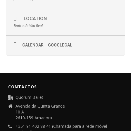
LOCATION
Teatro de Vila Real
CALENDAR
GOOGLECAL
CONTACTOS
Quorum Ballet
Avenida da Quinta Grande
10 A
2610-159 Amadora
+351 91 402 88 41 (Chamada para a rede móvel