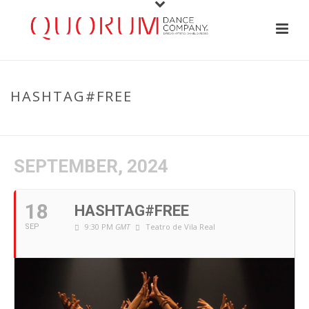
HASHTAG#FREE
HOME
/
EVENT
/ HASHTAG#FREE
SEPTEMBER, 2024
18
HASHTAG#FREE
9:30 PM
GMT
Teatro de Vila Real
SEP