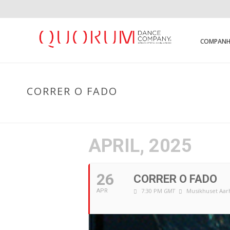
COMPANH
CORRER O FADO
APRIL, 2025
26
CORRER O FADO
7:30 PM
GMT
Musikhuset Aar
APR