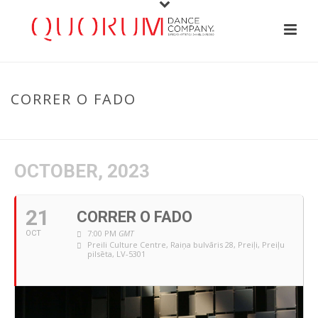
CORRER O FADO
HOME
/
EVENT
/ CORRER O FADO
OCTOBER, 2023
21
CORRER O FADO
7:00 PM
GMT
OCT
Preili Culture Centre
, Raiņa bulvāris 28, Preiļi, Preiļu
pilsēta, LV-5301