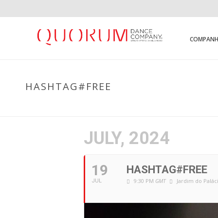
COMPANH
HASHTAG#FREE
JULY, 2024
19
HASHTAG#FREE
9:30 PM
GMT
Jardim do Palá
JUL