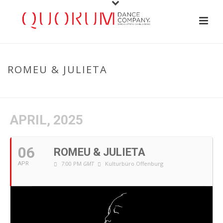
ROMEU & JULIETA
HOME
/
EVENT
/ ROMEU & JULIETA
APRIL, 2025
06
ROMEU & JULIETA
7:00 PM
GMT
Kulturbüro Offenburg
APR