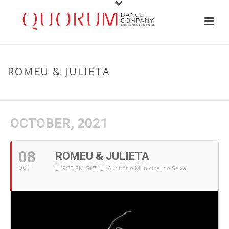
ROMEU & JULIETA
HOME
/
EVENT
/ ROMEU & JULIETA
OCTOBER, 2021
08
ROMEU & JULIETA
9:30 PM
GMT
Auditório Municipal do Seixal
OCT