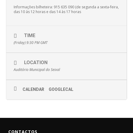
Informações bilheteira: 915 635 090 (de segunda a sexta-feira,
das 10 às 12 horas e das 14 às 17 horas
TIME
(Friday) 9:30 PM
GMT
LOCATION
Auditório Municipal do Seixal
CALENDAR
GOOGLECAL
CONTACTOS