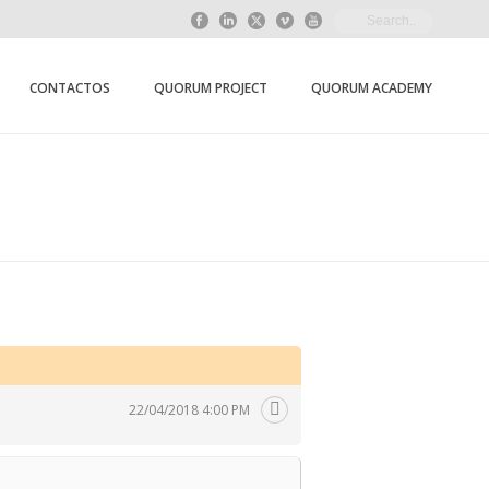
CONTACTOS
QUORUM PROJECT
QUORUM ACADEMY
HOME
/
EVENT
/ SAGRAÇÃO DA PRIMAVERA
22/04/2018 4:00 PM