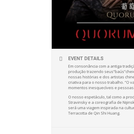
EVENT DETAILS
Em consonância com a antiga tradiçã
produção trazendo seus“baús”cheios 
nossas histórias e dos artistas ch
criativa para o nosso trabalho. “O 
momentos inesquecíveis e pessoas 
O nosso espetáculo, tal como a prod
Stravinsky e a coreografia de Nijin
será uma viagem inspirada na cultur
Terracotta de Qin Shi Huang.