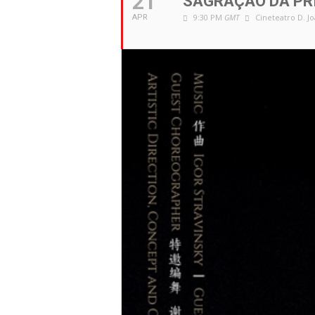
21
SAGRAÇÃO DA PR
9:30 PM
GMT
Cineteatro D. J
APR