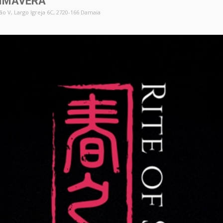
IMAVERA
oão V
, Largo Igreja 6C, 2720-166 Damaia