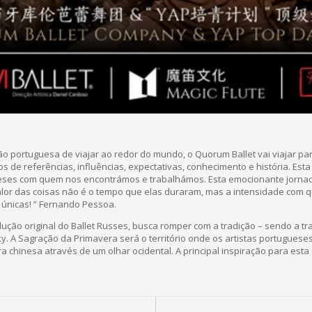
o portuguesa de viajar ao redor do mundo, o Quorum Ballet vai viajar pa
de referências, influências, expectativas, conhecimento e história. Esta
ineses com quem nos encontrámos e trabalhámos. Esta emocionante jornad
valor das coisas não é o tempo que elas duraram, mas a intensidade com q
únicas! ” Fernando Pessoa.
ução original do Ballet Russes, busca romper com a tradição – sendo a tr
sky. A Sagração da Primavera será o território onde os artistas portugues
a chinesa através de um olhar ocidental. A principal inspiração para esta