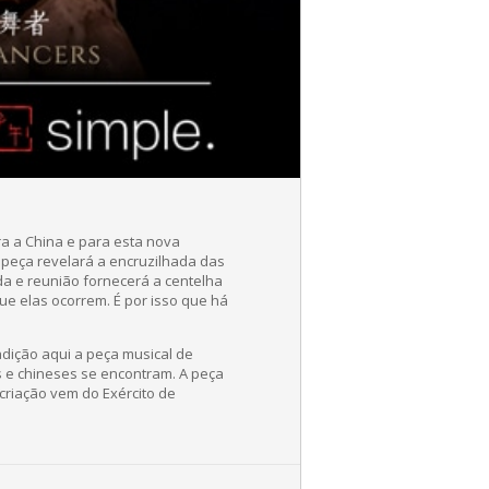
ra a China e para esta nova
 peça revelará a encruzilhada das
a e reunião fornecerá a centelha
ue elas ocorrem. É por isso que há
adição aqui a peça musical de
es e chineses se encontram. A peça
 criação vem do Exército de