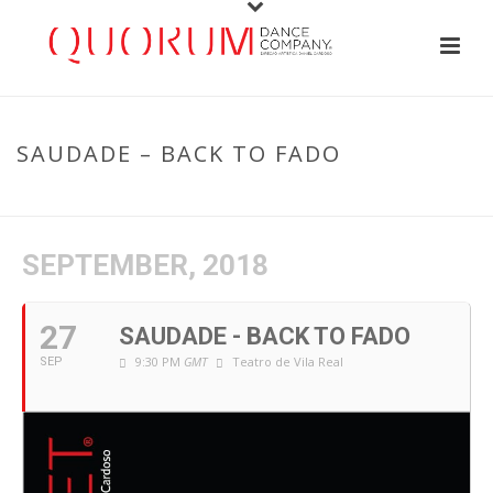
SAUDADE – BACK TO FADO
HOME
/
EVENT
/ SAUDADE – BACK TO FADO
SEPTEMBER, 2018
27
SAUDADE - BACK TO FADO
9:30 PM
GMT
Teatro de Vila Real
SEP