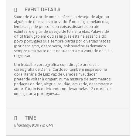
EVENT DETAILS
Saudade é a dor de uma ausência, o desejo de algo ou
alguém de que se está privado. É nostalgia, melancolia,
lembrança de pessoas ou coisas distantes ou até
extintas, e o grande desejo de tornar a elas. Palavra de
difícil tradução em outras línguas está na essência do
povo português que sempre partiu por diversas razões
(por heroismo, descoberta, sobrevivência) deixando
sempre uma parte de si na sua terra e a vontade de a ela
regressar.
Um trabalho coreográfico com direção artística e
coreografia de Daniel Cardoso, também inspirado na
obra literária de Luiz Vaz de Camões. “Saudade”
pretende voltar à origem, numa mistura de sentimentos,
pedaços de dor, alegria, solidão, amizade, desamparo e
amor. E tudo isto deixando-nos levar pelas 12 cordas de
uma guitarra portuguesa…
TIME
(Thursday) 9:30 PM
GMT