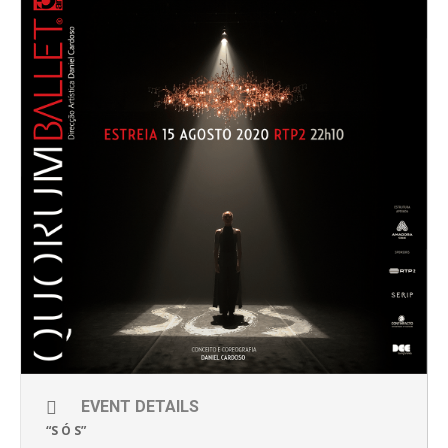
EVENT DETAILS
“S Ó S”