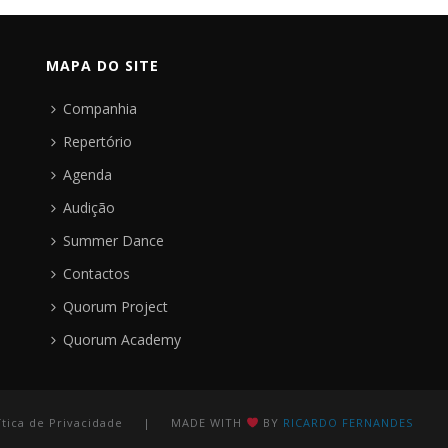
MAPA DO SITE
Companhia
Repertório
Agenda
Audição
Summer Dance
Contactos
Quorum Project
Quorum Academy
ítica de Privacidade
| MADE WITH
BY
RICARDO FERNANDES