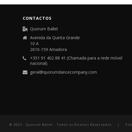
CONTACTOS
Quorum Ballet
Avenida da Quinta Grande
10 A
2610-159 Amadora
+351 91 402 88 41 (Chamada para a rede móvel
nacional)
geral@quorumdancecompany.com
© 2025 - Quorum Ballet - Todos os Direitos Reservados |
Pol