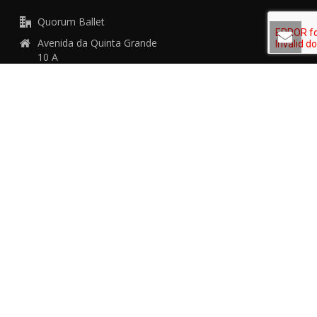
Quorum Ballet
Avenida da Quinta Grande
10 A
2610-159 Amadora
+351 91 402 88 41 (Chamada para a rede móvel
nacional)
geral@quorumdancecompany.com
MAPA DO SITE
Companhia
Repertório
Agenda
Audição
Summer Dance
Contactos