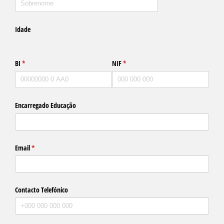
Idade
BI
(obrigatório)
*
NIF
(obrigatório)
*
Encarregado Educação
Email
(obrigatório)
*
Contacto Telefónico